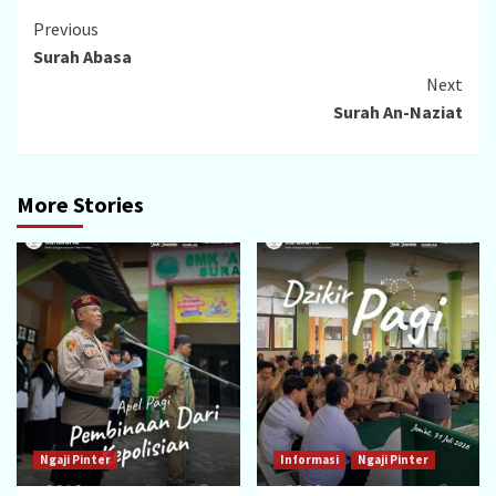
Continue
Previous
Surah Abasa
Reading
Next
Surah An-Naziat
More Stories
Ngaji Pinter
Informasi
Ngaji Pinter