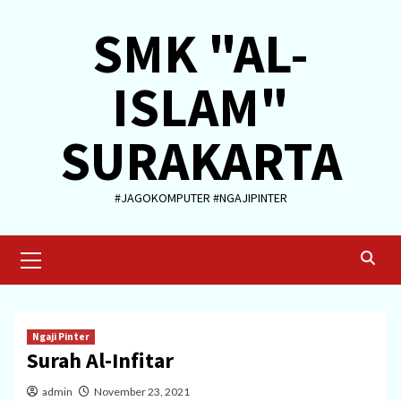
Skip
SMK "AL-
to
content
ISLAM"
SURAKARTA
#JAGOKOMPUTER #NGAJIPINTER
Primary
Menu
Ngaji Pinter
Surah Al-Infitar
admin
November 23, 2021