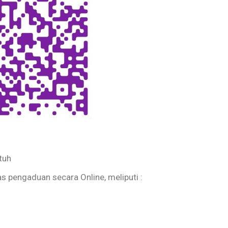
tuh
s pengaduan secara Online, meliputi :