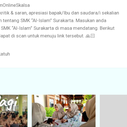
anOnlineSkalsa
ritik & saran, apresiasi bapak/Ibu dan saudara/i sekalian
n tentang SMK “Al-Islam” Surakarta. Masukan anda
SMK “Al-Islam” Surakarta di masa mendatang. Berikut
pat di scan untuk menuju link tersebut. 🙏🏻
katuh