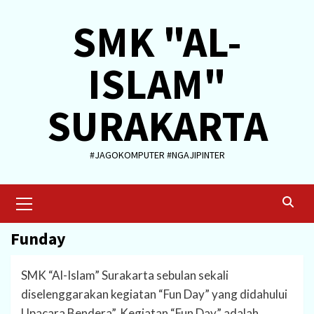
Skip
SMK "AL-
to
content
ISLAM"
SURAKARTA
#JAGOKOMPUTER #NGAJIPINTER
Primary
Menu
Funday
SMK “Al-Islam” Surakarta sebulan sekali
diselenggarakan kegiatan “Fun Day” yang didahului
Upacara Bendera”. Kegiatan “Fun Day” adalah