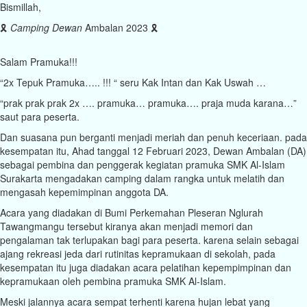
Bismillah,
🎗️
Camping Dewan
Ambalan 2023 🎗️
Salam Pramuka!!!
“2x Tepuk Pramuka….. !!! “ seru Kak Intan dan Kak Uswah …
“prak prak prak 2x …. pramuka… pramuka…. praja muda karana…”
saut para peserta.
Dan suasana pun berganti menjadi meriah dan penuh keceriaan. pada
kesempatan itu, Ahad tanggal 12 Februari 2023, Dewan Ambalan (DA)
sebagai pembina dan penggerak kegiatan pramuka SMK Al-Islam
Surakarta mengadakan camping dalam rangka untuk melatih dan
mengasah kepemimpinan anggota DA.
Acara yang diadakan di Bumi Perkemahan Pleseran Nglurah
Tawangmangu tersebut kiranya akan menjadi memori dan
pengalaman tak terlupakan bagi para peserta. karena selain sebagai
ajang rekreasi jeda dari rutinitas kepramukaan di sekolah, pada
kesempatan itu juga diadakan acara pelatihan kepempimpinan dan
kepramukaan oleh pembina pramuka SMK Al-Islam.
Meski jalannya acara sempat terhenti karena hujan lebat yang