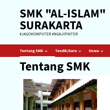
Skip
SMK "AL-ISLAM"
to
content
SURAKARTA
#JAGOKOMPUTER #NGAJIPINTER
Tentang SMK
Tendik/Guru
Siswa
Tentang SMK