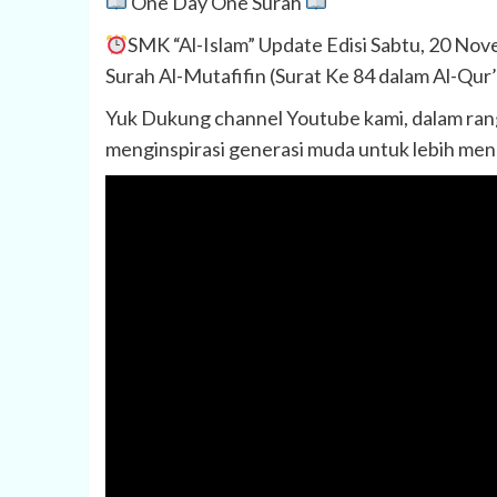
One Day One Surah
SMK “Al-Islam” Update Edisi Sabtu, 20 No
Surah Al-Mutafifin (Surat Ke 84 dalam Al-Qur’
Yuk Dukung channel Youtube kami, dalam ran
menginspirasi generasi muda untuk lebih menc