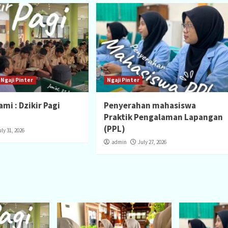
Ngaji Pinter
Ngaji Pinter
mi : Dzikir Pagi
Penyerahan mahasiswa
Praktik Pengalaman Lapangan
(PPL)
uly 31, 2026
admin
July 27, 2026