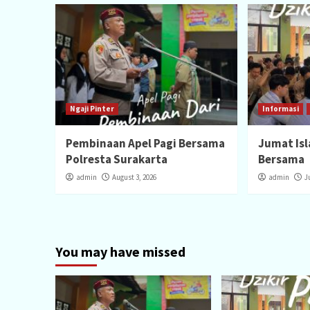
Ngaji Pinter
Informasi
Pembinaan Apel Pagi Bersama
Jumat Isla
Polresta Surakarta
Bersama
admin
August 3, 2026
admin
J
You may have missed