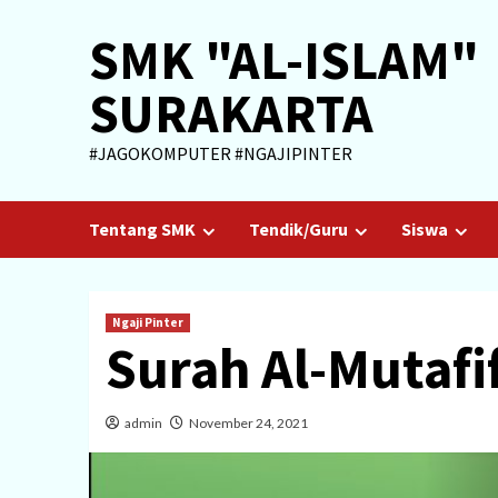
Skip
SMK "AL-ISLAM"
to
content
SURAKARTA
#JAGOKOMPUTER #NGAJIPINTER
Tentang SMK
Tendik/Guru
Siswa
Ngaji Pinter
Surah Al-Mutafi
admin
November 24, 2021