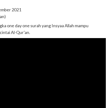
vember 2021
an)
gka one day one surah yang Insyaa Allah mampu
intai Al-Qur’an.