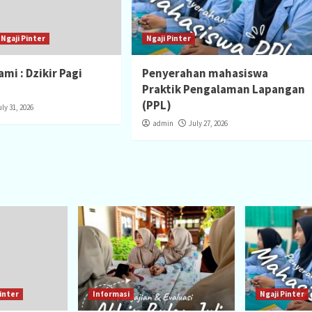
Ngaji Pinter
Ngaji Pinter
mi : Dzikir Pagi
Penyerahan mahasiswa
Praktik Pengalaman Lapangan
(PPL)
uly 31, 2026
admin
July 27, 2026
inter
Informasi
Ngaji Pinter