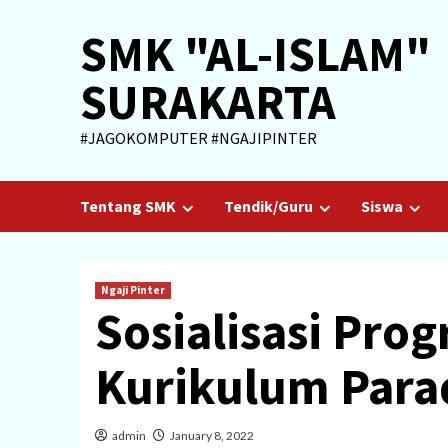
Skip
SMK "AL-ISLAM"
to
content
SURAKARTA
#JAGOKOMPUTER #NGAJIPINTER
Tentang SMK
Tendik/Guru
Siswa
Ngaji Pinter
Sosialisasi Pro
Kurikulum Para
admin
January 8, 2022