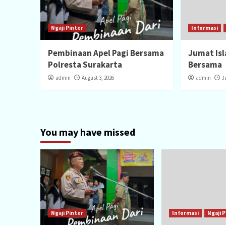
Ngaji Pinter
Informasi
Pembinaan Apel Pagi Bersama
Jumat Isla
Polresta Surakarta
Bersama
admin
August 3, 2026
admin
J
You may have missed
Ngaji Pinter
Informasi
Ngaji P