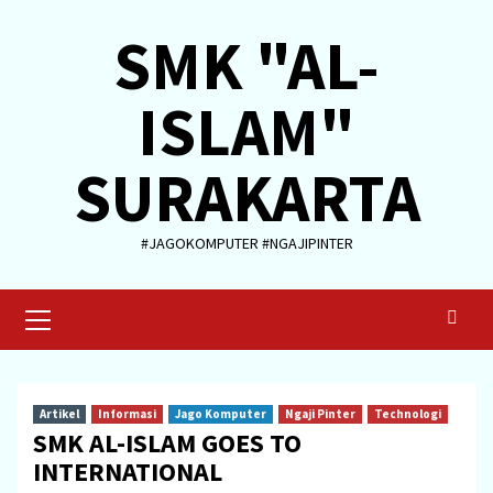
Skip
SMK "AL-
to
content
ISLAM"
SURAKARTA
#JAGOKOMPUTER #NGAJIPINTER
Primary
Menu
Artikel
Informasi
Jago Komputer
Ngaji Pinter
Technologi
SMK AL-ISLAM GOES TO
INTERNATIONAL