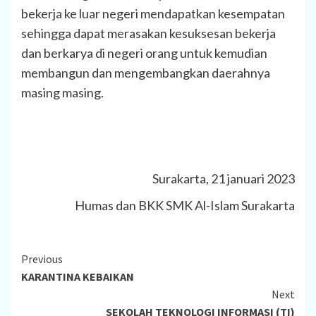
bekerja ke luar negeri mendapatkan kesempatan
sehingga dapat merasakan kesuksesan bekerja
dan berkarya di negeri orang untuk kemudian
membangun dan mengembangkan daerahnya
masing masing.
Surakarta, 21 januari 2023
Humas dan BKK SMK Al-Islam Surakarta
Continue
Previous
KARANTINA KEBAIKAN
Reading
Next
SEKOLAH TEKNOLOGI INFORMASI (TI)