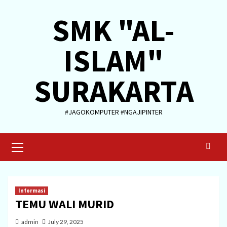
Skip
SMK "AL-
to
content
ISLAM"
SURAKARTA
#JAGOKOMPUTER #NGAJIPINTER
Primary
Menu
Informasi
TEMU WALI MURID
admin
July 29, 2025