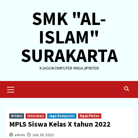
Skip
SMK "AL-
to
content
ISLAM"
SURAKARTA
#JAGOKOMPUTER #NGAJIPINTER
Primary
Menu
Artikel
Informasi
Jago Komputer
Ngaji Pinter
MPLS Siswa Kelas X tahun 2022
admin
July 18, 2022