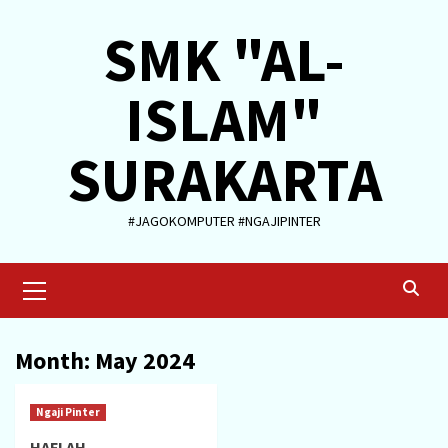
Skip
SMK "AL-
to
content
ISLAM"
SURAKARTA
#JAGOKOMPUTER #NGAJIPINTER
Primary
Menu
Month:
May 2024
Ngaji Pinter
HAFLAH