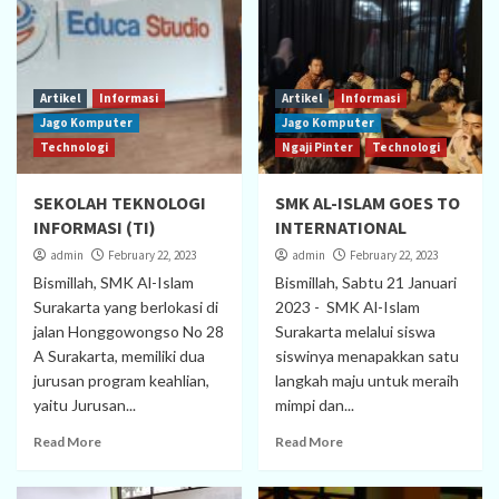
Artikel
Informasi
Artikel
Informasi
Jago Komputer
Jago Komputer
Technologi
Ngaji Pinter
Technologi
SEKOLAH TEKNOLOGI
SMK AL-ISLAM GOES TO
INFORMASI (TI)
INTERNATIONAL
admin
February 22, 2023
admin
February 22, 2023
Bismillah, SMK Al-Islam
Bismillah, Sabtu 21 Januari
Surakarta yang berlokasi di
2023 - SMK Al-Islam
jalan Honggowongso No 28
Surakarta melalui siswa
A Surakarta, memiliki dua
siswinya menapakkan satu
jurusan program keahlian,
langkah maju untuk meraih
yaitu Jurusan...
mimpi dan...
Read More
Read More