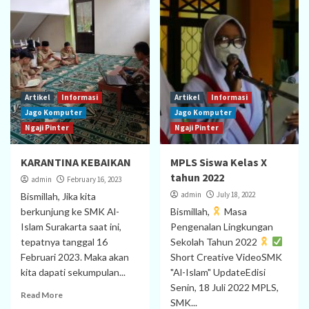
Artikel
Informasi
Artikel
Informasi
Jago Komputer
Jago Komputer
Ngaji Pinter
Ngaji Pinter
KARANTINA KEBAIKAN
MPLS Siswa Kelas X
tahun 2022
admin
February 16, 2023
admin
July 18, 2022
Bismillah, Jika kita
berkunjung ke SMK Al-
Bismillah,
Masa
Islam Surakarta saat ini,
Pengenalan Lingkungan
tepatnya tanggal 16
Sekolah Tahun 2022
Februari 2023. Maka akan
Short Creative VideoSMK
kita dapati sekumpulan...
"Al-Islam" UpdateEdisi
Senin, 18 Juli 2022 MPLS,
Read More
SMK...