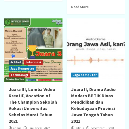
Read More
Artikel
Informasi
Jago Komputer
Technologi
Jago Komputer
Juara III, Lomba Video
Juara II, Drama Audio
Kreatif, Vocation of
Modern BPTIK Dinas
The Champion Sekolah
Pendidikan dan
Vokasi Universitas
Kebudayaan Provinsi
Sebelas Maret Tahun
Jawa Tengah Tahun
2021
2021
admin
January 28, 2022
admin
December 15, 2021