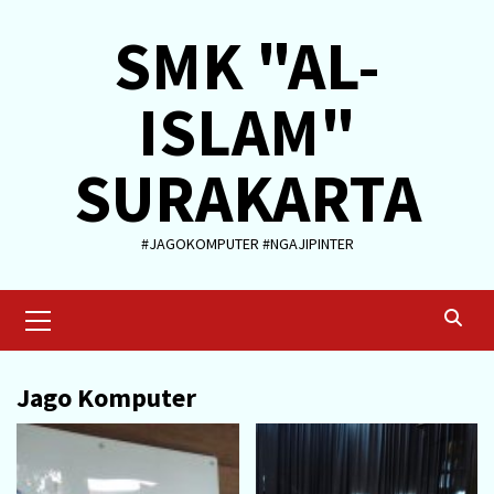
Skip
SMK "AL-
to
content
ISLAM"
SURAKARTA
#JAGOKOMPUTER #NGAJIPINTER
Primary
Menu
Jago Komputer