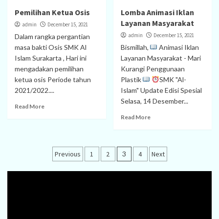
Pemilihan Ketua Osis
Lomba Animasi Iklan
Layanan Masyarakat
admin
December 15, 2021
admin
December 15, 2021
Dalam rangka pergantian
masa bakti Osis SMK Al
Bismillah,
Animasi Iklan
Islam Surakarta , Hari ini
Layanan Masyarakat - Mari
mengadakan pemilihan
Kurangi Penggunaan
ketua osis Periode tahun
Plastik
SMK "Al-
2021/2022....
Islam" Update Edisi Spesial
Selasa, 14 Desember...
Read More
Read More
Posts
Previous
1
2
3
4
Next
pagination