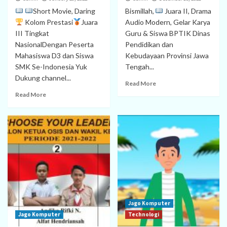
Short Movie, Daring
Bismillah,
Juara II, Drama
Kolom Prestasi
Juara
Audio Modern, Gelar Karya
III Tingkat
Guru & Siswa BPTIK Dinas
NasionalDengan Peserta
Pendidikan dan
Mahasiswa D3 dan Siswa
Kebudayaan Provinsi Jawa
SMK Se-Indonesia Yuk
Tengah...
Dukung channel...
Read More
Read More
Jago Komputer
Jago Komputer
Technologi